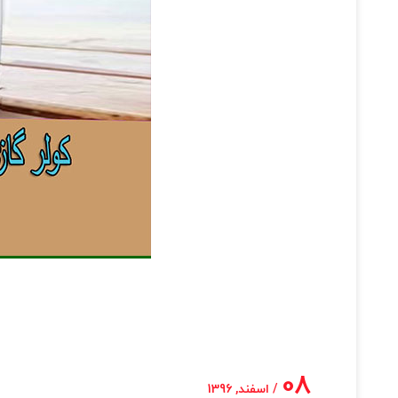
08
/ اسفند, 1396